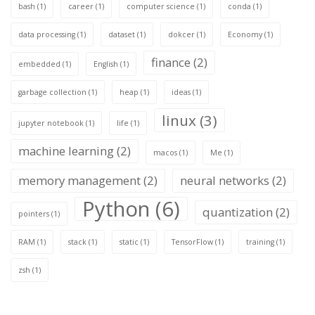
bash
(1)
career
(1)
computer science
(1)
conda
(1)
data processing
(1)
dataset
(1)
dokcer
(1)
Economy
(1)
finance
(2)
embedded
(1)
English
(1)
garbage collection
(1)
heap
(1)
ideas
(1)
linux
(3)
jupyter notebook
(1)
life
(1)
machine learning
(2)
macos
(1)
Me
(1)
memory management
(2)
neural networks
(2)
Python
(6)
quantization
(2)
pointers
(1)
RAM
(1)
stack
(1)
static
(1)
TensorFlow
(1)
training
(1)
zsh
(1)