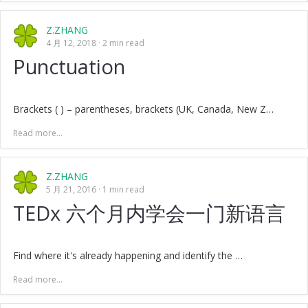
Z.ZHANG
4 月 12, 2018
2 min read
Punctuation
Brackets ( ) – parentheses, brackets (UK, Canada, New Z…
Read more...
Z.ZHANG
5 月 21, 2016
1 min read
TEDx 六个月内学会一门新语言
Find where it's already happening and identify the …
Read more...