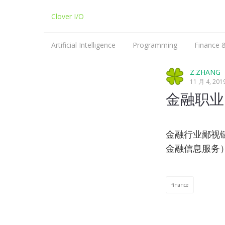
Clover I/O
Artificial Intelligence
Programming
Finance
Machine Learning
Python
Z.ZHANG
11 月 4, 201
NLP
C/C++
金融职业
Linux
金融行业鄙视链
金融信息服务
finance