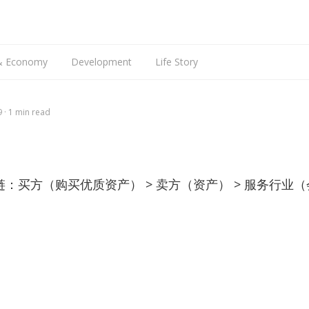
搜
索
 & Economy
Development
Life Story
Web Dev
Talking
9
1 min read
Mobile Dev
Languages
iOS Dev
English
Hardware
Android Dev
ARM9
：买方（购买优质资产） > 卖方（资产） > 服务行业
Raspberry Pi
）