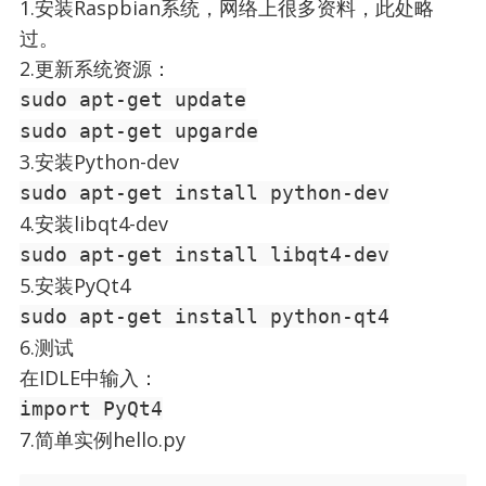
1.安装Raspbian系统，网络上很多资料，此处略
过。
2.更新系统资源：
sudo apt-get update
sudo apt-get upgarde
3.安装Python-dev
sudo apt-get install python-dev
4.安装libqt4-dev
sudo apt-get install libqt4-dev
5.安装PyQt4
sudo apt-get install python-qt4
6.测试
在IDLE中输入：
import PyQt4
7.简单实例hello.py