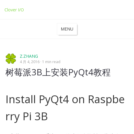
Clover I/O
MENU
Z.ZHANG
4 月 4, 2016
1 min read
树莓派3B上安装PyQt4教程
Install PyQt4 on Raspbe
rry Pi 3B