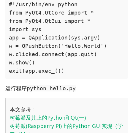
#!/usr/bin/env python

from PyQt4.QtCore import *

from PyQt4.QtGui import *

import sys

app = QApplication(sys.argv)

w = QPushButton('Hello,World')

w.clicked.connect(app.quit)

w.show()

exit(app.exec_())
运行程序
python hello.py
本文参考：
树莓派及其上的Python和Qt(一)
树莓派(Raspberry PI)上的Python GUI实现（学