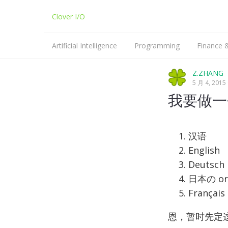
Clover I/O
Artificial Intelligence
Programming
Finance
Machine Learning
Python
Z.ZHANG
5 月 4, 2015
NLP
C/C++
我要做一
Linux
汉语
English
Deutsch
日本の o
Français
恩，暂时先定