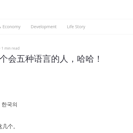
搜
索
 & Economy
Development
Life Story
Web Dev
Talking
1 min read
Mobile Dev
Languages
iOS Dev
English
个会五种语言的人，哈哈！
Hardware
Android Dev
ARM9
Raspberry Pi
r 한국의
这几个。