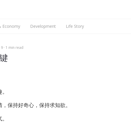
搜
索
 & Economy
Development
Life Story
Web Dev
Talking
19
1 min read
Mobile Dev
Languages
iOS Dev
English
键
Hardware
Android Dev
ARM9
Raspberry Pi
趣。
情，保持好奇心，保持求知欲。
气。