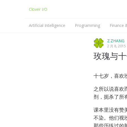
Clover I/O
Artificial Intelligence
Programming
Finance
Machine Learning
Python
Z.ZHANG
2 月 8, 2015
NLP
C/C++
玫瑰与十
Linux
十七岁，喜欢
之所以说喜欢
剂，扼杀了所
课本里没有赞
不染。他们视
那些历练过的