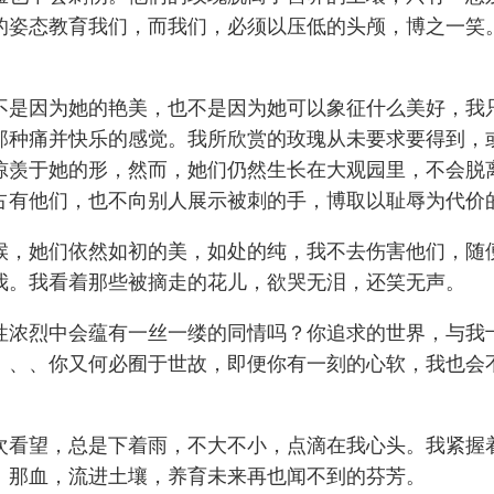
的姿态教育我们，而我们，必须以压低的头颅，博之一笑
不是因为她的艳美，也不是因为她可以象征什么美好，我
那种痛并快乐的感觉。我所欣赏的玫瑰从未要求要得到，
惊羡于她的形，然而，她们仍然生长在大观园里，不会脱
占有他们，也不向别人展示被刺的手，博取以耻辱为代价
候，她们依然如初的美，如处的纯，我不去伤害他们，随
我。我看着那些被摘走的花儿，欲哭无泪，还笑无声。
性浓烈中会蕴有一丝一缕的同情吗？你追求的世界，与我
、、、你又何必囿于世故，即便你有一刻的心软，我也会
次看望，总是下着雨，不大不小，点滴在我心头。我紧握
、那血，流进土壤，养育未来再也闻不到的芬芳。