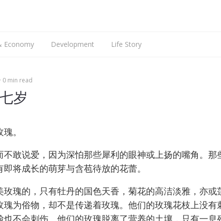
搜
索
 & Economy
Development
Life Story
Web Dev
Talking
0 min read
Mobile Dev
Languages
iOS Dev
English
七岁
Hardware
Android Dev
ARM9
玫瑰。
Raspberry Pi
而不敢说爱，因为深怕那些犀利的眼神或上扬的嘴角。那
有即将成长的萌芽与含苞待放的花蕾。
美玫瑰的，只有牡丹的国色天香，菊花的高洁淡雅，亦或
玫瑰为俗物，却不是传递着玫瑰。他们的玫瑰花枝上没有
脸也不会刺伤。他们的玫瑰脱离了营养的土壤，只有一息